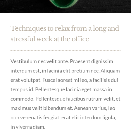
Techniques to relax from a long and
stressful week at the office
Vestibulum nec velit ante. Praesent dignissim
interdum est, in lacinia elit pretium nec. Aliquam
erat volutpat. Fusce laoreet mi leo, a facilisis dui
tempus id. Pellentesque lacinia eget massa in
commodo. Pellentesque faucibus rutrum velit, et
maximus velit bibendum et. Aenean varius, leo
non venenatis feugiat, erat elit interdum ligula,
in viverra diam.