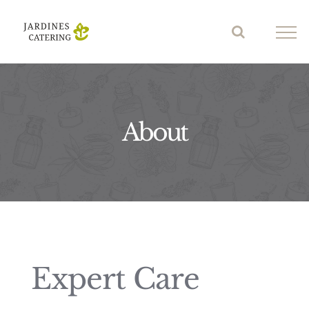
Skip
to
content
About
Expert Care